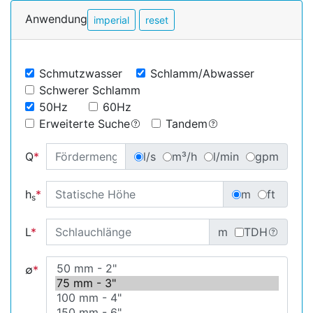
Anwendung
imperial
reset
Schmutzwasser
Schlamm/Abwasser
Schwerer Schlamm
50Hz
60Hz
Erweiterte Suche
Tandem
Q
*
l/s
m³/h
l/min
gpm
h
*
m
ft
s
L
*
m
TDH
∅
*